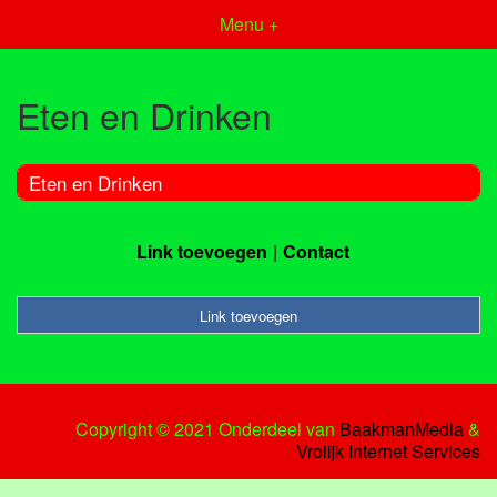
Menu +
Eten en Drinken
Eten en Drinken
Link toevoegen
Contact
Link toevoegen
Copyright © 2021 Onderdeel van
BaakmanMedia
&
Vrolijk Internet Services